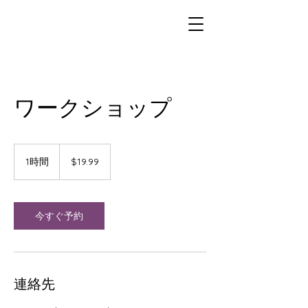
ワークショップ
19.99
US
1時間
1
$19.99
dollars
時
今すぐ予約
連絡先